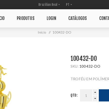
CIO
PRODUTOS
LOGIN
CATÁLOGOS
CONT
Início
/
100432-DO
100432-DO
SKU:
100432-DO
TROFÉU EM POLÍMER
QTD: