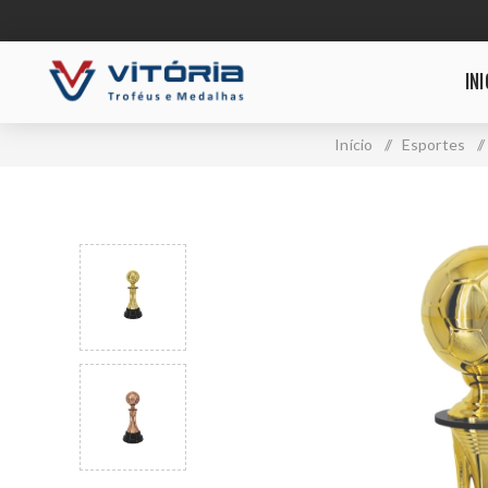
INI
Início
/
Esportes
/