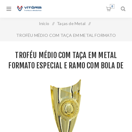
0
Início
/
Taças de Metal
/
TROFÉU MÉDIO COM TAÇA EM METAL FORMATO
ESPECIAL E RAMO COM BOLA DE FUTEBOL - 47 CM -
TROFÉU MÉDIO COM TAÇA EM METAL
301243
FORMATO ESPECIAL E RAMO COM BOLA DE
FUTEBOL - 47 CM - 301243