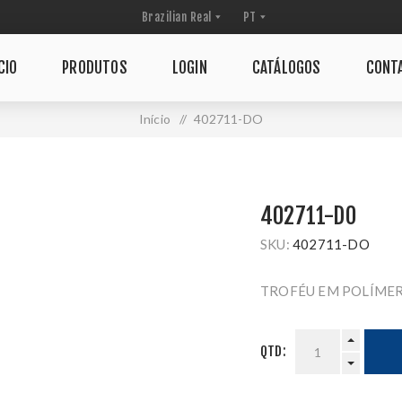
CIO
PRODUTOS
LOGIN
CATÁLOGOS
CONT
Início
/
402711-DO
402711-DO
SKU:
402711-DO
TROFÉU EM POLÍMER
QTD: