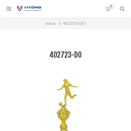
0
Início
/
402723-DO
402723-DO