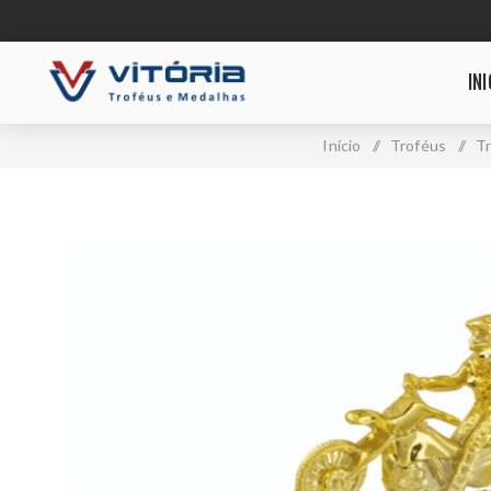
INI
Início
/
Troféus
/
T