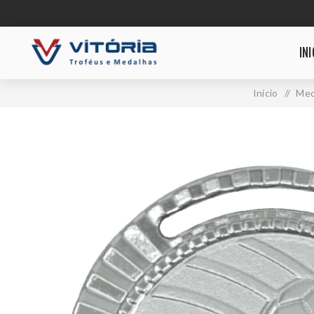
INI
Início
/
Med