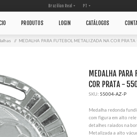
CIO
PRODUTOS
LOGIN
CATÁLOGOS
CONT
alhas
/
MEDALHA PARA FUTEBOL METALIZADA NA COR PRATA -
MEDALHA PARA 
COR PRATA - 55
SKU:
55004-AZ-P
Medalha redonda fundid
com figura em alto rele
detalhes raiados na bo
Metalizada a alto vácuo