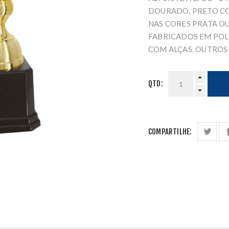
DOURADO, PRETO CO
NAS CORES PRATA O
FABRICADOS EM POL
COM ALÇAS. OUTROS
QTD:
COMPARTILHE: