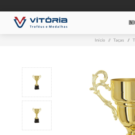
INI
Início
/
Taças
/
T