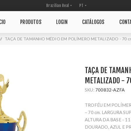
CIO
PRODUTOS
LOGIN
CATÁLOGOS
CONT
/
TAÇA DE TAMANHO MÉDIO EM POLÍMERO METALIZADO - 70 cm
TAÇA DE TAMAN
METALIZADO - 7
SKU:
700832-AZFA
TROFÉU EM POLÍMER
– 70 cm. LARGURA SUP
ALTURA DA BASE - 11
DOURADO, AZUL E PR