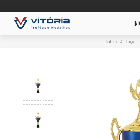
INI
Início
/
Taças