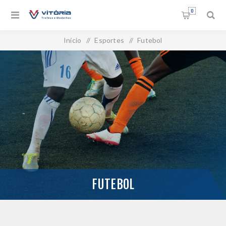
0
Início
/
Esportes
/
Futebol
FUTEBOL