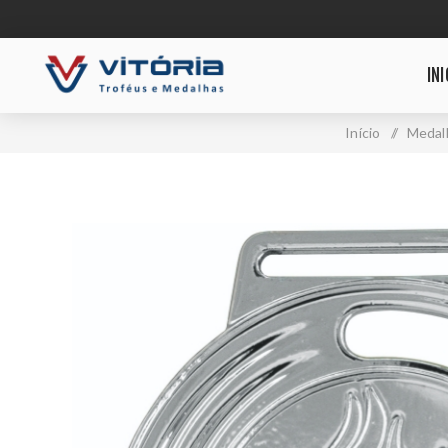
INI
Início
/
Medal