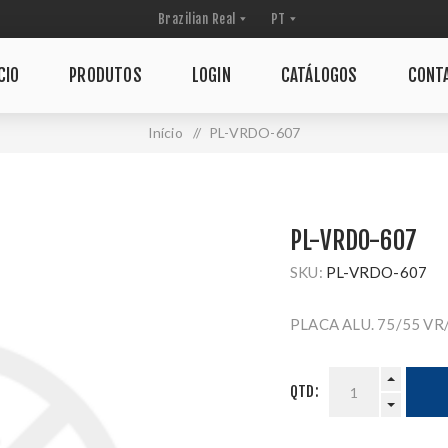
CIO
PRODUTOS
LOGIN
CATÁLOGOS
CONT
Início
/
PL-VRDO-607
PL-VRDO-607
SKU:
PL-VRDO-607
PLACA ALU. 75/55 V
QTD: