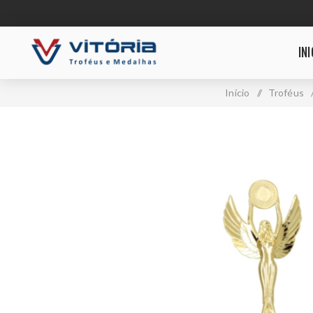
INI
Início
/
Troféus