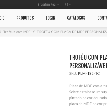
CIO
PRODUTOS
LOGIN
CATÁLOGOS
CONT
/
Troféus com MDF
/
TROFÉU COM PLACA DE MDF PERSONALIZÁ
TROFÉU COM PL
PERSONALIZÁVEL
SKU:
PLM-182-TC
Placa de MDF com altur
Sobre esta base um sup
pintado na cor dourada
placa de MDF na cor p