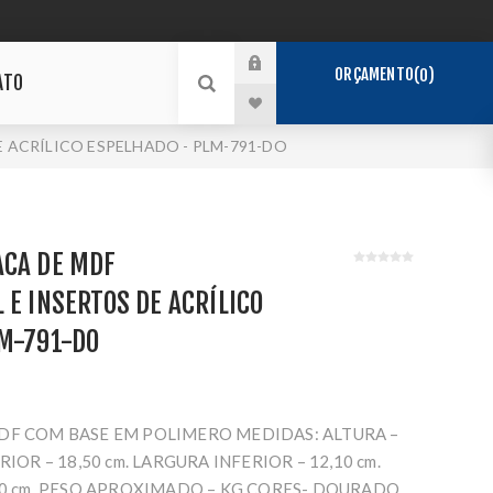
ORÇAMENTO
0
ATO
 ACRÍLICO ESPELHADO - PLM-791-DO
ACA DE MDF
 E INSERTOS DE ACRÍLICO
LM-791-DO
DF COM BASE EM POLIMERO MEDIDAS: ALTURA –
IOR – 18,50 cm. LARGURA INFERIOR – 12,10 cm.
10 cm. PESO APROXIMADO – KG CORES- DOURADO,