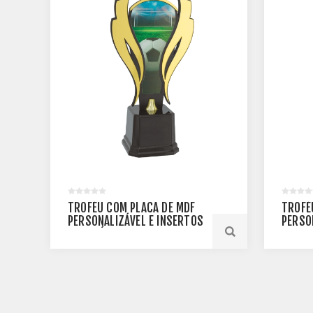
TROFÉU COM PLACA DE MDF
TROFÉ
PERSONALIZÁVEL E INSERTOS
PERSO
DE ACRÍLICO ESPELHADO -
DE AC
PLM-792-DO
PLM-7