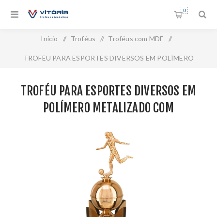
0
Início
/
Troféus
/
Troféus com MDF
/
TROFÉU PARA ESPORTES DIVERSOS EM POLÍMERO
METALIZADO COM COMPONENTES EM MDF - PLM-883-
TROFÉU PARA ESPORTES DIVERSOS EM
BZN
POLÍMERO METALIZADO COM
COMPONENTES EM MDF - PLM-883-BZN