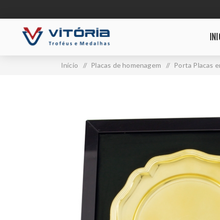
INI
Início
/
Placas de homenagem
/
Porta Placas 