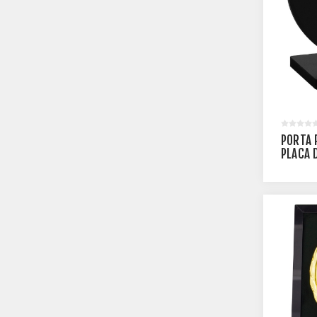
PORTA 
PLACA 
REDOND
PLMM-1