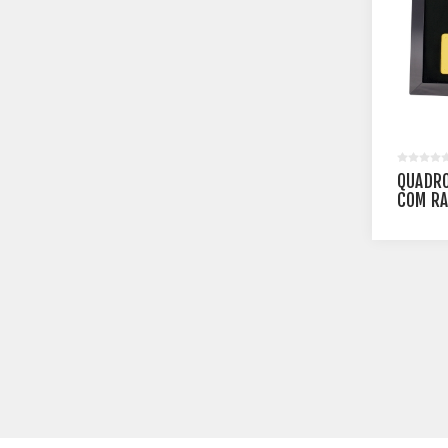
QUADRO
COM RA
PERSON
CM - P