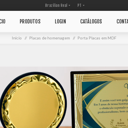
CIO
PRODUTOS
LOGIN
CATÁLOGOS
CONT
Início
/
Placas de homenagem
/
Porta Placas em MDF