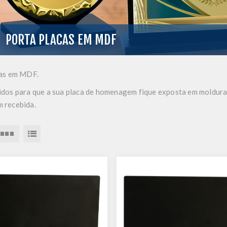
PORTA PLACAS EM MDF
as em MDF.
dos para que a sua placa de homenagem fique exposta em moldura
 recebida.