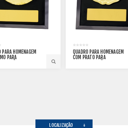
 PARA HOMENAGEM
QUADRO PARA HOMENAGEM
MO PARA
COM PRATO PARA
ALIZAÇÃO - 27 CM X 22
PERSONALIZAÇÃO - 40 CM X
LMM-26121-PT
31 CM - PLMM-39220-PT
LOCALIZAÇÃO