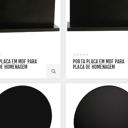
PLACA EM MDF PARA
PORTA PLACA EM MDF PARA
DE HOMENAGEM
PLACA DE HOMENAGEM
ULAR - 23 X 16,90 CM
RETANGULAR - 21 X 14,90 C
-2015-PT
- PLMM-1813-PT